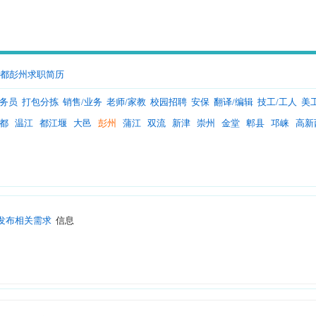
都彭州求职简历
服务员
打包分拣
销售/业务
老师/家教
校园招聘
安保
翻译/编辑
技工/工人
美
都
温江
都江堰
大邑
彭州
蒲江
双流
新津
崇州
金堂
郫县
邛崃
高新
发布相关需求
信息