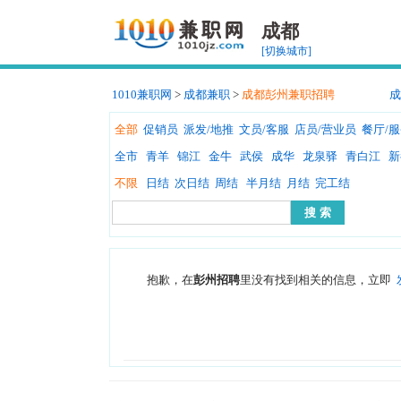
成都
[切换城市]
1010兼职网
>
成都兼职
>
成都彭州兼职招聘
成
全部
促销员
派发/地推
文员/客服
店员/营业员
餐厅/
全市
青羊
锦江
金牛
武侯
成华
龙泉驿
青白江
新
不限
日结
次日结
周结
半月结
月结
完工结
抱歉，在
彭州招聘
里没有找到相关的信息，立即