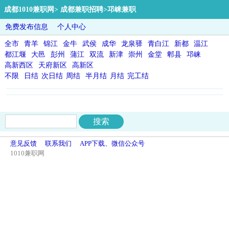
成都1010兼职网
>
成都兼职招聘
>邛崃兼职
免费发布信息
个人中心
全市
青羊
锦江
金牛
武侯
成华
龙泉驿
青白江
新都
温江
都江堰
大邑
彭州
蒲江
双流
新津
崇州
金堂
郫县
邛崃
高新西区
天府新区
高新区
不限
日结
次日结
周结
半月结
月结
完工结
意见反馈
联系我们
APP下载、微信公众号
1010兼职网