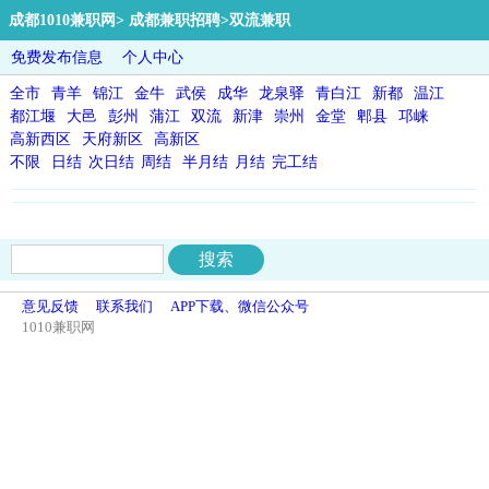
成都1010兼职网
>
成都兼职招聘
>双流兼职
免费发布信息
个人中心
全市
青羊
锦江
金牛
武侯
成华
龙泉驿
青白江
新都
温江
都江堰
大邑
彭州
蒲江
双流
新津
崇州
金堂
郫县
邛崃
高新西区
天府新区
高新区
不限
日结
次日结
周结
半月结
月结
完工结
意见反馈
联系我们
APP下载、微信公众号
1010兼职网