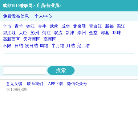
成都1010兼职网
>
店员/营业员
>
免费发布信息
个人中心
全市
青羊
锦江
金牛
武侯
成华
龙泉驿
青白江
新都
温江
都江堰
大邑
彭州
蒲江
双流
新津
崇州
金堂
郫县
邛崃
高新西区
天府新区
高新区
不限
日结
次日结
周结
半月结
月结
完工结
意见反馈
联系我们
APP下载、微信公众号
1010兼职网